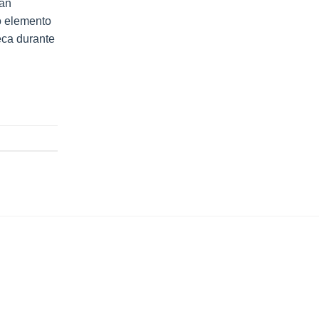
han
o elemento
eca durante