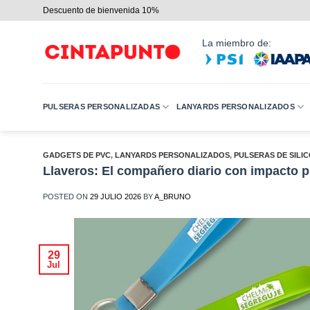
Saltar
Descuento de bienvenida 10%
al
contenido
La miembro de:
PULSERAS PERSONALIZADAS
LANYARDS PERSONALIZADOS
GADGETS DE PVC
,
LANYARDS PERSONALIZADOS
,
PULSERAS DE SILI
Llaveros: El compañero diario con impacto pu
POSTED ON
29 JULIO 2026
BY
A_BRUNO
29
Jul