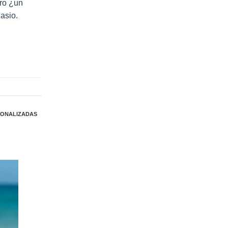
ero ¿un
nasio.
SONALIZADAS