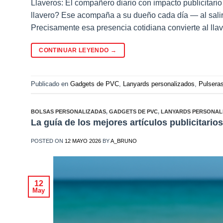
Llaveros: El compañero diario con impacto publicitario
llavero? Ese acompaña a su dueño cada día — al salir de 
Precisamente esa presencia cotidiana convierte al lla
CONTINUAR LEYENDO
→
Publicado en
Gadgets de PVC
,
Lanyards personalizados
,
Pulseras
BOLSAS PERSONALIZADAS
,
GADGETS DE PVC
,
LANYARDS PERSONAL
La guía de los mejores artículos publicitario
POSTED ON
12 MAYO 2026
BY
A_BRUNO
12
May