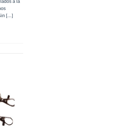
lados a la
hos
Sin […]