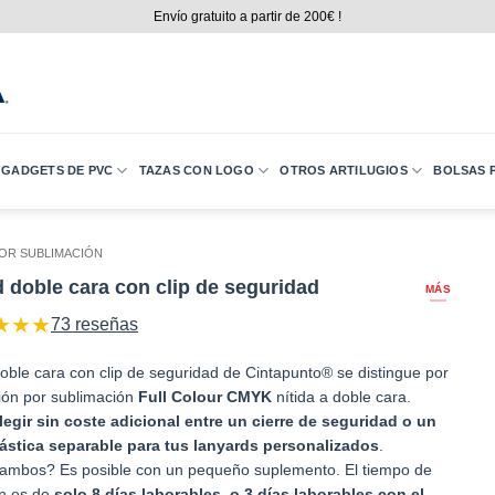
Envío gratuito a partir de 200€ !
GADGETS DE PVC
TAZAS CON LOGO
OTROS ARTILUGIOS
BOLSAS P
OR SUBLIMACIÓN
 doble cara con clip de seguridad
MÁS
★
★
★
73 reseñas
oble cara con clip de seguridad de Cintapunto® se distingue por
ión por sublimación
Full Colour CMYK
nítida a doble cara.
egir sin coste adicional entre un cierre de seguridad o un
lástica separable para tus lanyards personalizados
.
ambos? Es posible con un pequeño suplemento. El tiempo de
n es de
solo 8 días laborables, o 3 días laborables con el