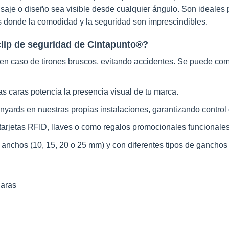
je o diseño sea visible desde cualquier ángulo. Son ideales pa
es donde la comodidad y la seguridad son imprescindibles.
na
 clip de seguridad de Cintapunto®?
ucto
 en caso de tirones bruscos, evitando accidentes. Se puede comb
s caras potencia la presencia visual de tu marca.
yards en nuestras propias instalaciones, garantizando control 
 tarjetas RFID, llaves o como regalos promocionales funcionales
anchos (10, 15, 20 o 25 mm) y con diferentes tipos de ganchos 
caras