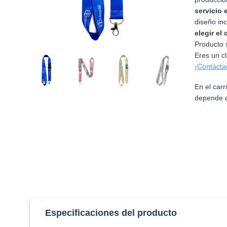
servicio 
diseño inc
elegir el
Producto s
Eres un c
¡Contácta
En el car
depende d
Especificaciones del producto