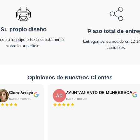
Su propio diseño
Plazo total de entr
os su logotipo o texto directamente
Entregamos su pedido en 12-14
sobre la superficie.
laborables.
Opiniones de Nuestros Clientes
Clara Arroyo
AYUNTAMIENTO DE MUNEBREGA
AD
hace 2 meses
hace 2 meses
★
★
★
★
★
★
★
★
★
★