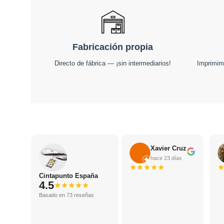
Fabricación propia
Directo de fábrica — ¡sin intermediarios!
Imprimim
Xavier Cruz
hace 23 días
★
★
★
★
★
Cintapunto España
4.5
★
★
★
★
★
Basado en 73 reseñas