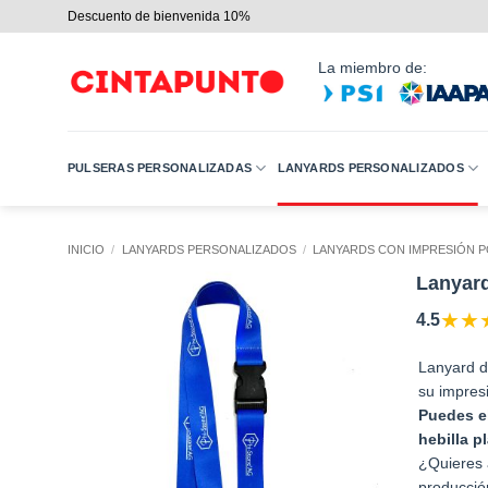
Saltar
Descuento de bienvenida 10%
al
contenido
La miembro de:
PULSERAS PERSONALIZADAS
LANYARDS PERSONALIZADOS
INICIO
/
LANYARDS PERSONALIZADOS
/
LANYARDS CON IMPRESIÓN P
Lanyard
★
★
4.5
Lanyard d
su impres
Puedes el
hebilla p
¿Quieres 
producció