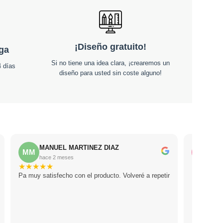
¡Diseño gratuito!
ega
Si no tiene una idea clara, ¡crearemos un
 días
diseño para usted sin coste alguno!
MANUEL MARTINEZ DIAZ
Lor
MM
LF
hace 2 meses
hac
★
★
★
★
★
★
★
★
★
Pa muy satisfecho con el producto. Volveré a repetir
Le prestar