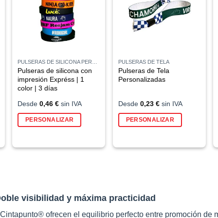
PULSERAS DE SILICONA PERSONALIZADAS
PULSERAS DE TELA
Pulseras de silicona con
Pulseras de Tela
impresión Expréss | 1
Personalizadas
color | 3 días
Desde
0,46
€
sin IVA
Desde
0,23
€
sin IVA
PERSONALIZAR
PERSONALIZAR
ucto
e
iples
antes.
ones
oble visibilidad y máxima practicidad
den
ir
Cintapunto® ofrecen el equilibrio perfecto entre promoción de 