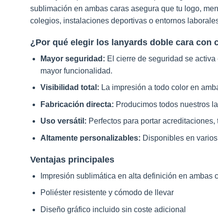
en
en
sublimación en ambas caras asegura que tu logo, mensa
la
la
colegios, instalaciones deportivas o entornos laboral
página
pági
de
de
¿Por qué elegir los lanyards doble cara con
producto
prod
Mayor seguridad:
El cierre de seguridad se activa
mayor funcionalidad.
Visibilidad total:
La impresión a todo color en amba
Fabricación directa:
Producimos todos nuestros lan
Uso versátil:
Perfectos para portar acreditaciones,
Altamente personalizables:
Disponibles en varios 
Ventajas principales
Impresión sublimática en alta definición en ambas 
Poliéster resistente y cómodo de llevar
Diseño gráfico incluido sin coste adicional