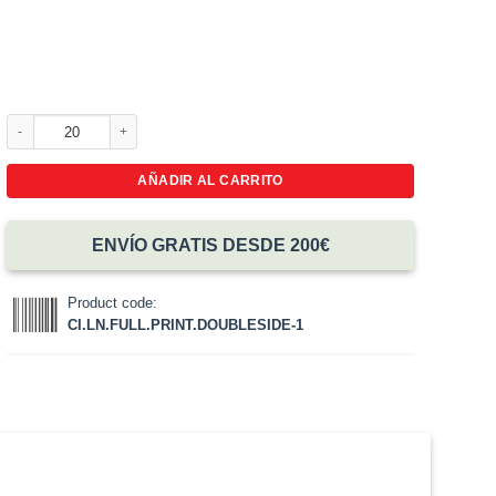
Lanyard doble cara con clip de seguridad cantidad
AÑADIR AL CARRITO
ENVÍO GRATIS DESDE 200€
Product code:
CI.LN.FULL.PRINT.DOUBLESIDE-1