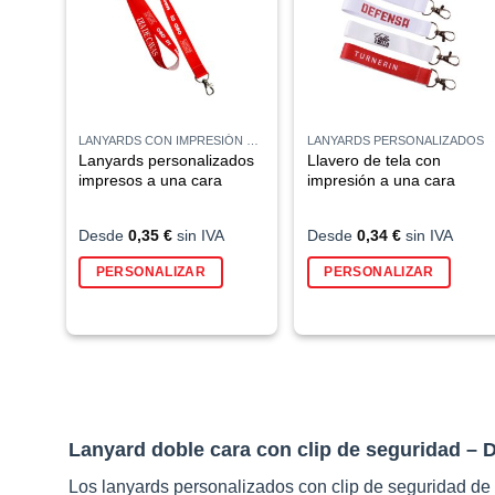
LANYARDS CON IMPRESIÓN POR SUBLIMACIÓN
LANYARDS PERSONALIZADOS
Lanyards personalizados
Llavero de tela con
impresos a una cara
impresión a una cara
Desde
0,35
€
sin IVA
Desde
0,34
€
sin IVA
Este
Este
PERSONALIZAR
PERSONALIZAR
producto
prod
tiene
tien
múltiples
múlt
variantes.
vari
Las
Las
opciones
opci
se
se
Lanyard doble cara con clip de seguridad – D
pueden
pue
elegir
eleg
Los lanyards personalizados con clip de seguridad de 