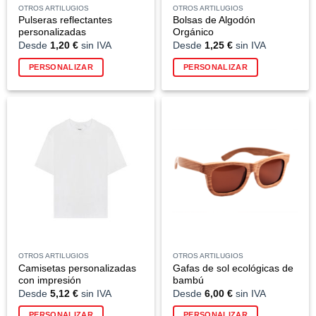
de
de
OTROS ARTILUGIOS
OTROS ARTILUGIOS
producto
producto
Pulseras reflectantes
Bolsas de Algodón
personalizadas
Orgánico
Desde
1,20
€
sin IVA
Desde
1,25
€
sin IVA
Este
Este
PERSONALIZAR
PERSONALIZAR
producto
producto
tiene
tiene
múltiples
múltiples
variantes.
variantes.
Las
Las
opciones
opciones
se
se
pueden
pueden
elegir
elegir
en
en
la
la
página
página
de
de
OTROS ARTILUGIOS
OTROS ARTILUGIOS
producto
producto
Camisetas personalizadas
Gafas de sol ecológicas de
con impresión
bambú
Desde
5,12
€
sin IVA
Desde
6,00
€
sin IVA
Este
PERSONALIZAR
PERSONALIZAR