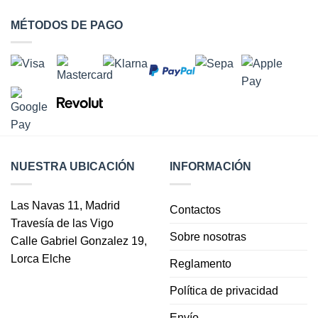
Las
opciones
MÉTODOS DE PAGO
se
pueden
elegir
en
la
página
de
producto
NUESTRA UBICACIÓN
INFORMACIÓN
Las Navas 11, Madrid
Contactos
Travesía de las Vigo
Sobre nosotras
Calle Gabriel Gonzalez 19,
Lorca Elche
Reglamento
Política de privacidad
Envío