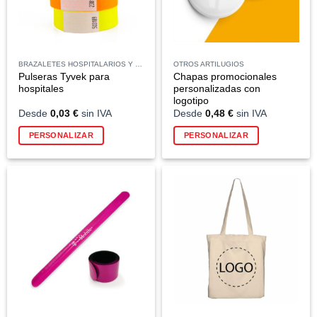
BRAZALETES HOSPITALARIOS Y PULSERAS PARA PACIENTES
OTROS ARTILUGIOS
Pulseras Tyvek para
Chapas promocionales
hospitales
personalizadas con
logotipo
Desde
0,03
€
sin IVA
Desde
0,48
€
sin IVA
Este
Este
PERSONALIZAR
PERSONALIZAR
producto
producto
tiene
tiene
múltiples
múltiples
variantes.
variantes.
Las
Las
opciones
opciones
se
se
pueden
pueden
elegir
elegir
en
en
la
la
página
página