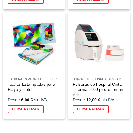
producto
tiene
múltiples
variantes.
Las
opciones
se
pueden
elegir
en
la
página
de
ESENCIALES PARA HOTELES Y RESTAURANTES
BRAZALETES HOSPITALARIOS Y PULSERAS PARA PACIENTES
producto
Toallas Estampadas para
Pulseras de hospital Cinta
Playa y Hotel
Thermal, 100 piezas en un
rollo
Desde
6,00
€
sin IVA
Desde
12,00
€
sin IVA
Este
PERSONALIZAR
PERSONALIZAR
producto
tiene
múltiples
variantes.