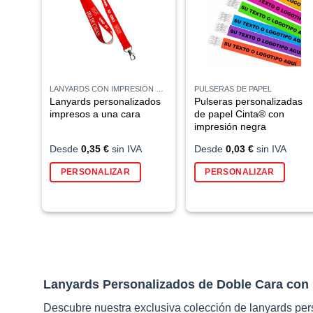
LANYARDS CON IMPRESIÓN POR SUBLIMACIÓN
PULSERAS DE PAPEL
Lanyards personalizados
Pulseras personalizadas
impresos a una cara
de papel Cinta® con
impresión negra
Desde
0,35
€
sin IVA
Desde
0,03
€
sin IVA
Este
PERSONALIZAR
PERSONALIZAR
producto
tiene
múltiples
variantes.
Las
opciones
se
Lanyards Personalizados de Doble Cara con
pueden
elegir
Descubre nuestra exclusiva colección de lanyards per