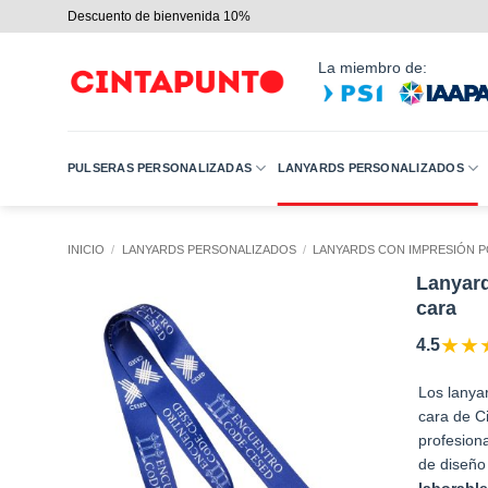
Saltar
Descuento de bienvenida 10%
al
contenido
La miembro de:
PULSERAS PERSONALIZADAS
LANYARDS PERSONALIZADOS
INICIO
/
LANYARDS PERSONALIZADOS
/
LANYARDS CON IMPRESIÓN P
Lanyard
cara
★
★
4.5
Los lanya
cara de C
profesion
de diseño
laborable