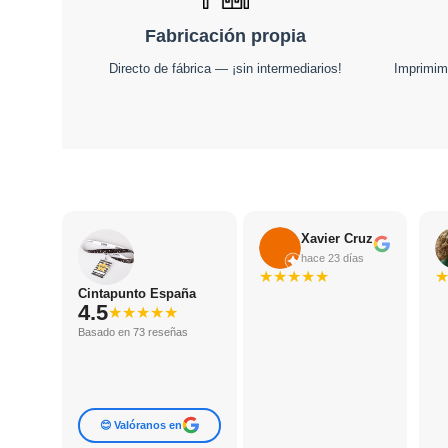
Fabricación propia
Directo de fábrica — ¡sin intermediarios!
Imprimim
Xavier Cruz
hace 23 días
★
★
★
★
★
Cintapunto España
4.5
★
★
★
★
★
Basado en 73 reseñas
😊 Valóranos en