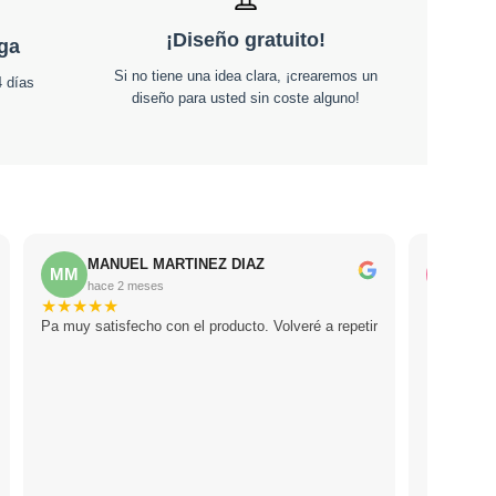
¡Diseño gratuito!
ega
Si no tiene una idea clara, ¡crearemos un
 días
diseño para usted sin coste alguno!
MANUEL MARTINEZ DIAZ
Lor
MM
LF
hace 2 meses
hac
★
★
★
★
★
★
★
★
★
Pa muy satisfecho con el producto. Volveré a repetir
Le prestar