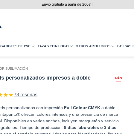
Envío gratuito a partir de 200€ !
GADGETS DE PVC
TAZAS CON LOGO
OTROS ARTILUGIOS
BOLSAS P
OR SUBLIMACIÓN
s personalizados impresos a doble
MÁS
★
★
★
73 reseñas
rds personalizados con impresión
Full Colour CMYK
a doble
intapunto® ofrecen colores intensos y una presencia de marca
al. Disponibles en varios anchos, incluyen mosquetón y servicio
 gratuitos. Tiempo de producción:
8 días laborables o 3 días
s con el servicio express
. Ideales para identificadores, llaves y