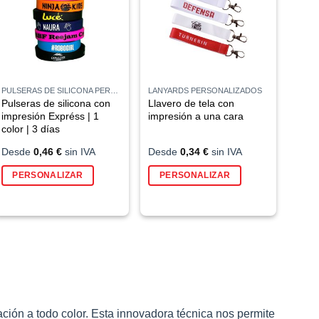
PULSERAS DE SILICONA PERSONALIZADAS
LANYARDS PERSONALIZADOS
Pulseras de silicona con
Llavero de tela con
impresión Expréss | 1
impresión a una cara
color | 3 días
Desde
0,46
€
sin IVA
Desde
0,34
€
sin IVA
Este
PERSONALIZAR
PERSONALIZAR
producto
tiene
múltiples
variantes.
Las
opciones
se
pueden
elegir
ión a todo color. Esta innovadora técnica nos permite