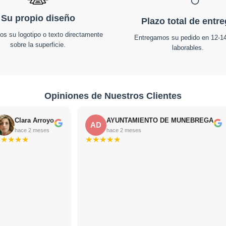
Su propio diseño
Plazo total de entr
os su logotipo o texto directamente
Entregamos su pedido en 12-14
sobre la superficie.
laborables.
Opiniones de Nuestros Clientes
Clara Arroyo
AYUNTAMIENTO DE MUNEBREGA
AD
hace 2 meses
hace 2 meses
★
★
★
★
★
★
★
★
★
★