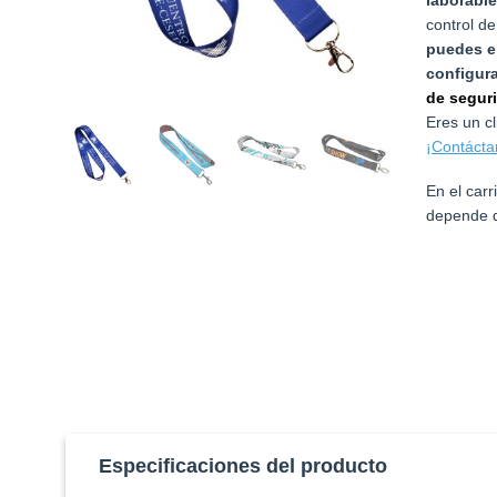
control d
puedes el
configur
de segur
Eres un c
¡Contácta
En el car
depende d
Especificaciones del producto