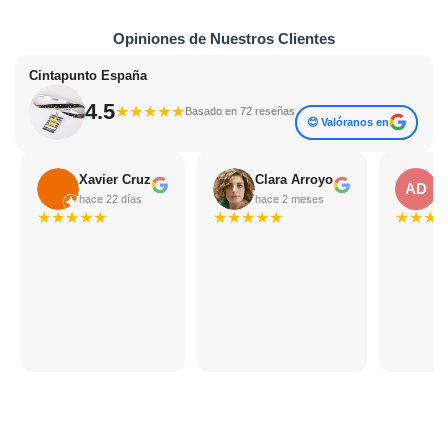
Opiniones de Nuestros Clientes
Cintapunto España
4.5
★
★
★
★
★
Basado en 72 reseñas
😊 Valóranos en
Xavier Cruz
Clara Arroyo
A
AD
hace 22 días
hace 2 meses
h
★
★
★
★
★
★
★
★
★
★
★
★
★