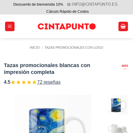
Saltar
INFO@CINTAPUNTO.ES
Descuento de bienvenida 10%
al
Cálculo Rápido de Costos
contenido
INICIO
/
TAZAS PROMOCIONALES CON LOGO
Tazas promocionales blancas con
MÁS
impresión completa
★
★
★
★
★
4.5
72 reseñas