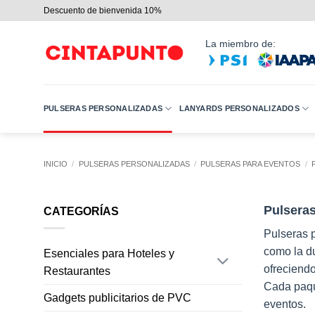
Saltar
Descuento de bienvenida 10%
al
contenido
La miembro de:
PULSERAS PERSONALIZADAS
LANYARDS PERSONALIZADOS
INICIO
/
PULSERAS PERSONALIZADAS
/
PULSERAS PARA EVENTOS
/
Pulsera
CATEGORÍAS
Pulseras 
como la du
Esenciales para Hoteles y
ofreciendo
Restaurantes
Cada paque
Gadgets publicitarios de PVC
eventos.