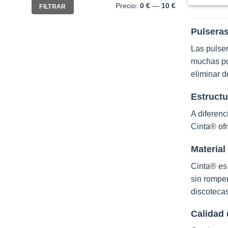
Precio
Precio
Precio:
0 €
—
10 €
FILTRAR
mínimo
máximo
Pulsera
Las pulse
muchas pu
eliminar d
Estructu
A diferenc
Cinta® of
Material
Cinta® es 
sin romper
discotecas
Calidad 