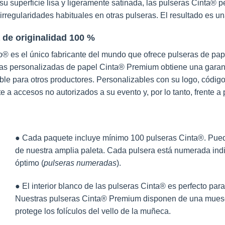
su superficie lisa y ligeramente satinada, las pulseras Cinta® p
irregularidades habituales en otras pulseras. El resultado es una
 de originalidad 100 %
® es el único fabricante del mundo que ofrece pulseras de papel
as personalizadas de papel Cinta® Premium obtiene una garantí
ble para otros productores. Personalizables con su logo, código
nte a accesos no autorizados a su evento y, por lo tanto, frente 
● Cada paquete incluye mínimo 100 pulseras Cinta®. Puede
de nuestra amplia paleta. Cada pulsera está numerada indiv
óptimo (
pulseras numeradas
).
● El interior blanco de las pulseras Cinta® es perfecto para
Nuestras pulseras Cinta® Premium disponen de una muesca
protege los folículos del vello de la muñeca.