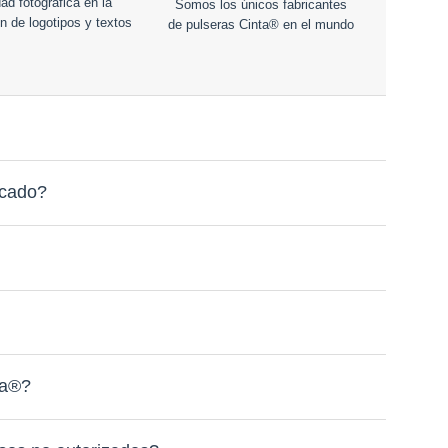
ad fotográfica en la
Somos los únicos fabricantes
n de logotipos y textos
de pulseras Cinta® en el mundo
rcado?
ta®?