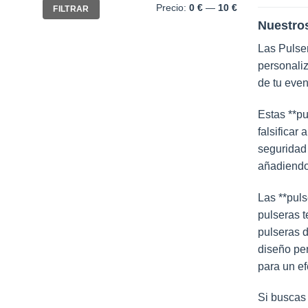
Precio
Precio
Precio:
0 €
—
10 €
FILTRAR
mínimo
máximo
Nuestros
Las Pulser
personaliz
de tu even
Estas **pu
falsificar
seguridad
añadiendo 
Las **puls
pulseras t
pulseras d
diseño per
para un efe
Si buscas 