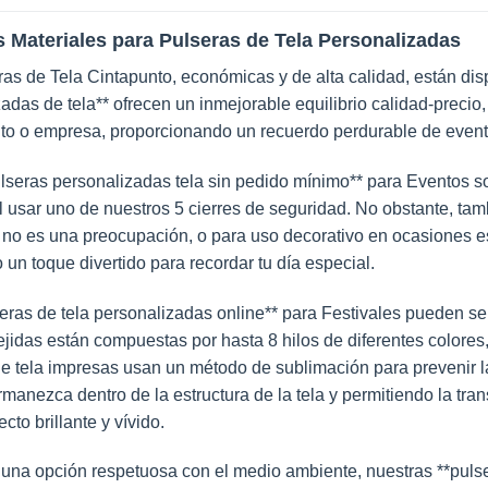
 Materiales para Pulseras de Tela Personalizadas
as de Tela Cintapunto, económicas y de alta calidad, están disp
adas de tela** ofrecen un inmejorable equilibrio calidad-prec
to o empresa, proporcionando un recuerdo perdurable de evento
lseras personalizadas tela sin pedido mínimo** para Eventos so
 al usar uno de nuestros 5 cierres de seguridad. No obstante, t
 no es una preocupación, o para uso decorativo en ocasiones e
un toque divertido para recordar tu día especial.
eras de tela personalizadas online** para Festivales pueden se
ejidas están compuestas por hasta 8 hilos de diferentes colore
e tela impresas usan un método de sublimación para prevenir la
manezca dentro de la estructura de la tela y permitiendo la tran
cto brillante y vívido.
una opción respetuosa con el medio ambiente, nuestras **pulse