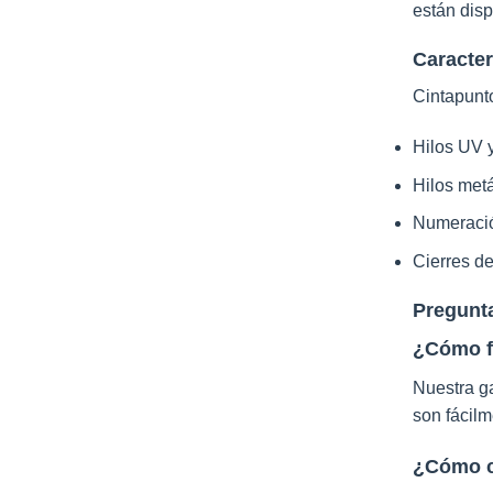
están disp
Caracter
Cintapunto
Hilos UV y
Hilos metá
Numeració
Cierres d
Pregunta
¿Cómo fu
Nuestra ga
son fácilm
¿Cómo cr