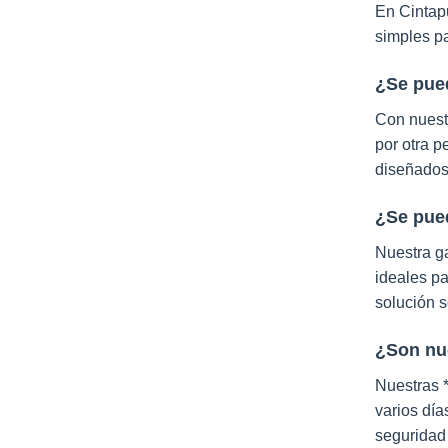
En Cintapu
simples pa
¿Se pued
Con nuestr
por otra p
diseñados 
¿Se pued
Nuestra ga
ideales p
solución s
¿Son nue
Nuestras *
varios día
seguridad 