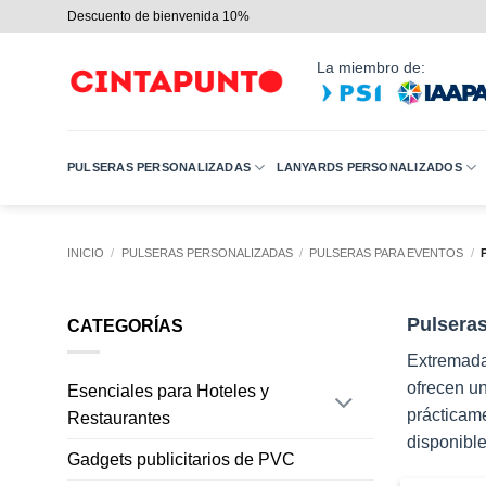
Saltar
Descuento de bienvenida 10%
al
contenido
La miembro de:
PULSERAS PERSONALIZADAS
LANYARDS PERSONALIZADOS
INICIO
/
PULSERAS PERSONALIZADAS
/
PULSERAS PARA EVENTOS
/
P
Pulseras
CATEGORÍAS
Extremada
ofrecen un
Esenciales para Hoteles y
prácticame
Restaurantes
disponibl
Gadgets publicitarios de PVC