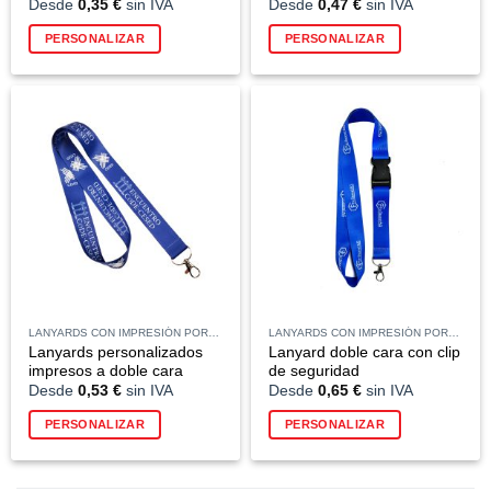
Desde
0,35
€
sin IVA
Desde
0,47
€
sin IVA
Este
Este
PERSONALIZAR
PERSONALIZAR
producto
producto
tiene
tiene
múltiples
múltiples
variantes.
variantes.
Las
Las
opciones
opciones
se
se
pueden
pueden
elegir
elegir
en
en
la
la
página
página
de
de
LANYARDS CON IMPRESIÓN POR SUBLIMACIÓN
LANYARDS CON IMPRESIÓN POR SUBLIMACIÓN
producto
producto
Lanyards personalizados
Lanyard doble cara con clip
impresos a doble cara
de seguridad
Desde
0,53
€
sin IVA
Desde
0,65
€
sin IVA
Este
Este
PERSONALIZAR
PERSONALIZAR
producto
producto
tiene
tiene
múltiples
múltiples